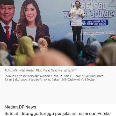
Foto: Walikota Medan Rico Waas Saat Menghadiri "
Indonesia.go.id Menyapa Medan: Gass Pol Tolak Judol" di Kembar Kafe,
Jalan Sakti Lubis, Medan Amplas, Rabu (13/5)/Diskominfo Medan
Medan,DP News
Setelah ditunggu tunggu penjelasan resmi dari Pemko