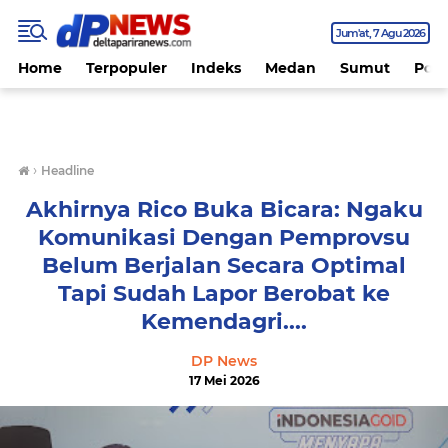
Jum'at
7 Agu 2026
Home
Terpopuler
Indeks
Medan
Sumut
Polit
›
Headline
Akhirnya Rico Buka Bicara: Ngaku
Komunikasi Dengan Pemprovsu
Belum Berjalan Secara Optimal
Tapi Sudah Lapor Berobat ke
Kemendagri....
DP News
17 Mei 2026