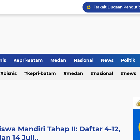
Terkait Dugaan Pengutip
Rico di Sekolah Rakyat 
Airin Gandeng 4 Desaine
nis
Kepri-Batam
Medan
Nasional
News
Politik
bisnis
kepri-batam
medan
nasional
news
wa Mandiri Tahap II: Daftar 4-12,
ian 14 Juli..