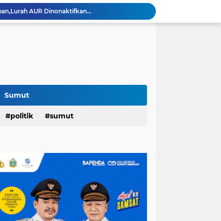
an,Lurah AUR Dinonaktifkan...
Rico Jadi Duta Penggerak Ayah Teladan Kota Medan,Plh Sekda Medan Pun Hadir...
Jalan Flamboyan: 36 Kelas,270 Siswa
800 Karateka Forki Bakal Tarung di Open Turnamen Karate Piala Walikota Medan
Pelantikan DHD 45 Sumut,Bobby Ajak Generasi Muda Gelorakan Semangat Juang '45
PD AIJ Intensifkan Pengelolaan 16 Aset,Percetakan dan Videotron Untuk Target PAD Rp500 Juta
r di Indonesian Fashion Week...
Raker DPRD Medan di Sibolangit,Wong: Kedepankan Pemikiran Kritik dan Inovatif Berbasis Teknologi...
Sumut
Rico Hunjuk Kepala Inspektorat Erfin Fachrur Razi Sebagai Plh Sekda Medan: Mantan Pejabat Sergai...
Hari Pertama,128.331 Orang Pendaftar Upacara Peringatan HUT ke-81 Kemerdekaan RI
politik
sumut