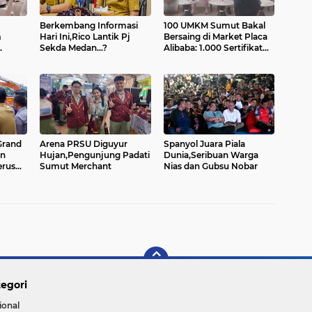
Berkembang Informasi
100 UMKM Sumut Bakal
m
Hari Ini,Rico Lantik Pj
Bersaing di Market Placa
Sekda Medan...?
Alibaba: 1.000 Sertifikat
ses
Halal Gratis....
Arena PRSU Diguyur
Spanyol Juara Piala
an
Hujan,Pengunjung Padati
Dunia,Seribuan Warga
Sumut Merchant
Nias dan Gubsu Nobar
egori
ional