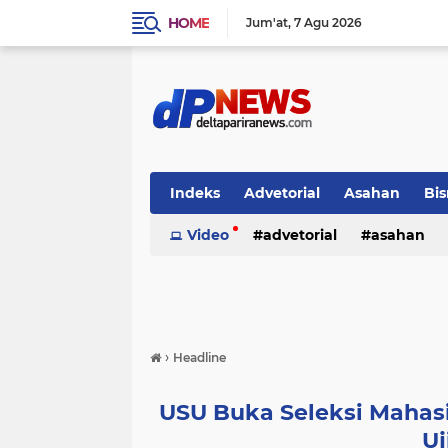
HOME
Jum'at
7 Agu 2026
Indeks
Advetorial
Asahan
Bis
Video
advetorial
asahan
›
Headline
USU Buka Seleksi Mahasis
Uj