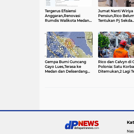
Tergerus Efisiensi
Jumat Nanti Wiriya
Anggaran,Renovasi
Pensiun,Rico Belu
Rumdis Walikota Medan
Tentukan Pj Sekda
Rp4,9 M Dibatalkan....
Medan: Sedang Pro
Konsultasi....
Gempa Bumi Guncang
Rico dan Calvyn di Grand
Gayo Lues,Terasa ke
Polonia: Satu Korb
Medan dan Deliserdang...
Ditemukan,2 Lagi Terus
Dicari....
Kat
Nas