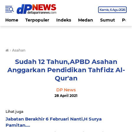
Kamis
6 Agu 2026
Home
Terpopuler
Indeks
Medan
Sumut
Polit
›
Asahan
Sudah 12 Tahun,APBD Asahan
Anggarkan Pendidikan Tahfidz Al-
Qur'an
DP News
28 April 2021
Lihat juga
Jabatan Berakhir 6 Februari Nanti,H Surya
Pamitan....