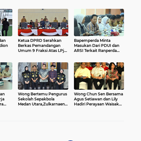
dan
Ketua DPRD Serahkan
Bapemperda Minta
dion
Berkas Pemandangan
Masukan Dari PDUI dan
Umum 9 Fraksi Atas LPj
ARSI Terkait Ranperda
Walikota Medan Tahun
Perubahan Perda Sistem
2025....
Kesehatan Kota Medan...
dan
Wong Bertemu Pengurus
Wong Chun Sen Bersama
rja
Sekolah Sepakbola
Agus Setiawan dan Lily
ra
Medan Utara,Zulkarnaen
Hadiri Perayaan Waisak
Menerima Sema FKM
2026
UISU....