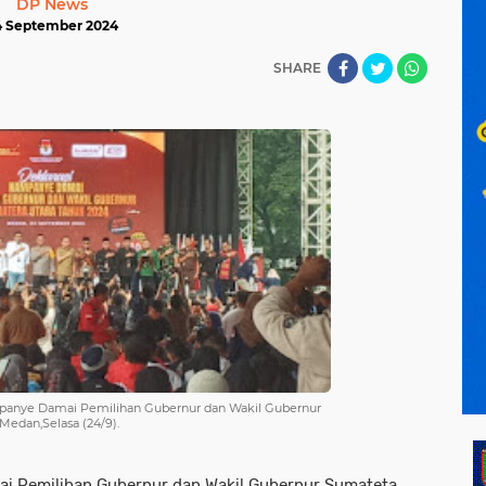
DP News
4 September 2024
SHARE
mpanye Damai Pemilihan Gubernur dan Wakil Gubernur
edan,Selasa (24/9).
i Pemilihan Gubernur dan Wakil Gubernur Sumateta