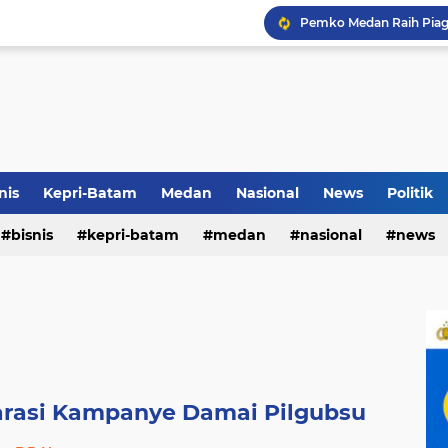
Terkait Dugaan Pengutip
Rico di Sekolah Rakyat 
nis
Kepri-Batam
Medan
Nasional
News
Politik
bisnis
kepri-batam
medan
nasional
news
Pemko Medan Raih Piag
arasi Kampanye Damai Pilgubsu