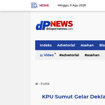
HOME
Minggu
9 Agu 2026
Indeks
Advetorial
Asahan
Bis
Video
advetorial
asahan
›
Politik
KPU Sumut Gelar Dekl