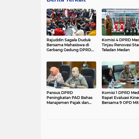
Rajuddin Sagala Duduk
Komisi 4 DPRD Me
Bersama Mahasiswa di
Tinjau Renovasi Sta
Gerbang Gedung DPRD
Teladan Medan
Medan....
Pansus DPRD
Komisi 1 DPRD Me
Peningkatan PAD Bahas
Rapat Evaluasi Kine
Manajemen Pajak dan
Bersama 9 OPD Mit
Retribusi Daerah di
Kerja....
Bapenda Medan....