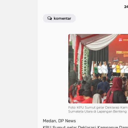
2
komentar
Foto: KPU Sumut gelar Deklarasi Ka
Sumateta Utara di Lapangan Benteng M
Medan, DP News
KPU Sumut gelar Deklarasi Kampanye Dama