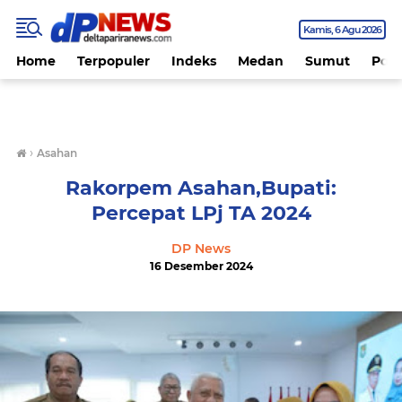
Kamis
6 Agu 2026
Home
Terpopuler
Indeks
Medan
Sumut
Polit
›
Asahan
Rakorpem Asahan,Bupati:
Percepat LPj TA 2024
DP News
16 Desember 2024