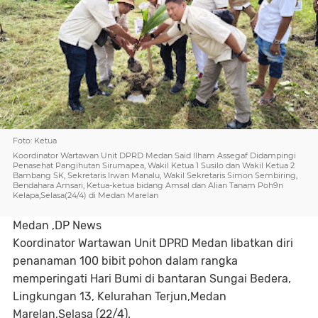
Foto: Ketua
Koordinator Wartawan Unit DPRD Medan Said Ilham Assegaf Didampingi
Penasehat Pangihutan Sirumapea, Wakil Ketua 1 Susilo dan Wakil Ketua 2
Bambang SK, Sekretaris Irwan Manalu, Wakil Sekretaris Simon Sembiring,
Bendahara Amsari, Ketua-ketua bidang Amsal dan Alian Tanam Poh9n
Kelapa,Selasa(24/4) di Medan Marelan
Medan ,DP News
Koordinator Wartawan Unit DPRD Medan libatkan diri
penanaman 100 bibit pohon dalam rangka
memperingati Hari Bumi di bantaran Sungai Bedera,
Lingkungan 13, Kelurahan Terjun,Medan
Marelan,Selasa (22/4).