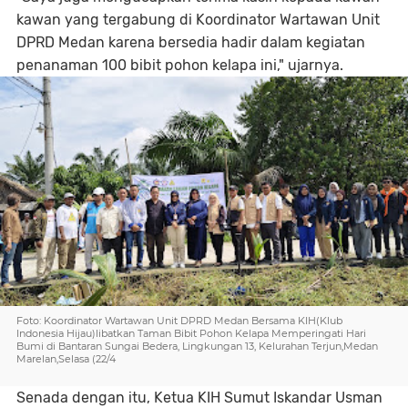
kawan yang tergabung di Koordinator Wartawan Unit
DPRD Medan karena bersedia hadir dalam kegiatan
penanaman 100 bibit pohon kelapa ini," ujarnya.
Foto: Koordinator Wartawan Unit DPRD Medan Bersama KIH(Klub
Indonesia Hijau)libatkan Taman Bibit Pohon Kelapa Memperingati Hari
Bumi di Bantaran Sungai Bedera, Lingkungan 13, Kelurahan Terjun,Medan
Marelan,Selasa (22/4
Senada dengan itu, Ketua KIH Sumut Iskandar Usman