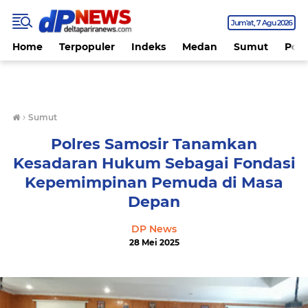
Jum'at
7 Agu 2026
Home
Terpopuler
Indeks
Medan
Sumut
Polit
›
Sumut
Polres Samosir Tanamkan
Kesadaran Hukum Sebagai Fondasi
Kepemimpinan Pemuda di Masa
Depan
DP News
28 Mei 2025