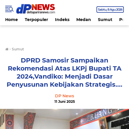
Sabtu
8 Agu 2026
Home
Terpopuler
Indeks
Medan
Sumut
Polit
›
Sumut
DPRD Samosir Sampaikan
Rekomendasi Atas LKPj Bupati TA
2024,Vandiko: Menjadi Dasar
Penyusunan Kebijakan Strategis....
DP News
11 Juni 2025