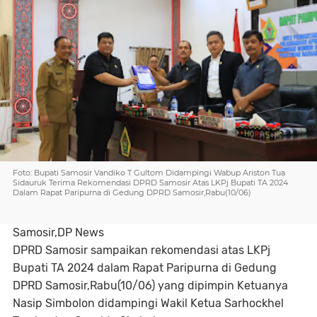
Foto: Bupati Samosir Vandiko T Gultom Didampingi Wabup Ariston Tua
Sidauruk Terima Rekomendasi DPRD Samosir Atas LKPj Bupati TA 2024
Dalam Rapat Paripurna di Gedung DPRD Samosir,Rabu(10/06)
Samosir,DP News
DPRD Samosir sampaikan rekomendasi atas LKPj
Bupati TA 2024 dalam Rapat Paripurna di Gedung
DPRD Samosir,Rabu(10/06) yang dipimpin Ketuanya
Nasip Simbolon didampingi Wakil Ketua Sarhockhel