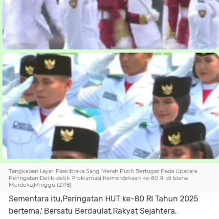
Tangkapan Layar: Paskibraka Sang Merah Putih Bertugas Pada Upacara
Peringatan Detik-detik Proklamasi Kemerdekaan ke-80 RI di Istana
Merdeka,Minggu (27/8)
Sementara itu,Peringatan HUT ke-80 RI Tahun 2025
bertema,' Bersatu Berdaulat,Rakyat Sejahtera,