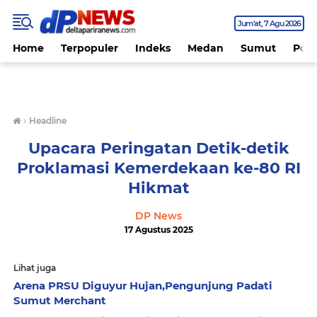
Jum'at
7 Agu 2026
Home
Terpopuler
Indeks
Medan
Sumut
Polit
›
Headline
Upacara Peringatan Detik-detik
Proklamasi Kemerdekaan ke-80 RI
Hikmat
DP News
17 Agustus 2025
Lihat juga
Arena PRSU Diguyur Hujan,Pengunjung Padati
Sumut Merchant