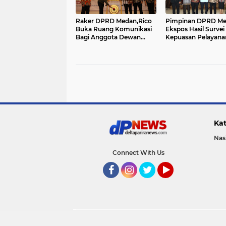
Raker DPRD Medan,Rico
Pimpinan DPRD M
Buka Ruang Komunikasi
Ekspos Hasil Survei
Bagi Anggota Dewan...
Kepuasan Pelayana
Sekre
Kat
Nas
Connect With Us
Facebook
Instagram
Twitter
YouTube