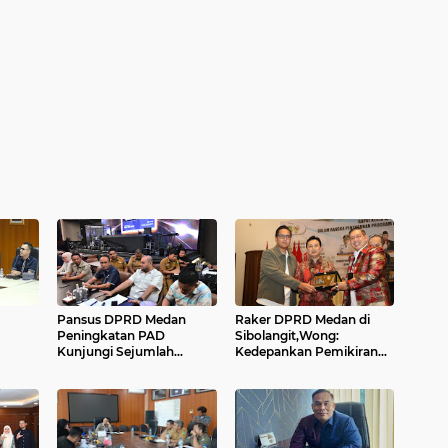
Pansus DPRD Medan
Raker DPRD Medan di
Peningkatan PAD
Sibolangit,Wong:
Kunjungi Sejumlah
Kedepankan Pemikiran
Tempat Hiburan...
Kritik dan Inovatif
ensif
Berbasis Teknologi...