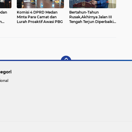
edan
Komisi 4 DPRD Medan
Bertahun-Tahun
Minta Para Camat dan
Rusak,Akhirnya Jalan III
n
Lurah Proaktif Awasi PBG
Tengah Terjun Diperbaiki:
tariat DPRD Medan
Saipul Bahri Dukung
Langkah Rico....
egori
ional
Copyright ©
2026 DPNews - DELTA PARIRA NEWS