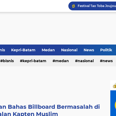
Terkait Dugaan Pengutip
Rico di Sekolah Rakyat 
nis
Kepri-Batam
Medan
Nasional
News
Politik
bisnis
kepri-batam
medan
nasional
news
Pemko Medan Raih Piag
n Bahas Billboard Bermasalah di
alan Kapten Muslim