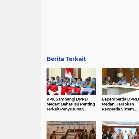
Berita Terkait
KPK Sambangi DPRD
Bapemperda DPRD
Medan: Bahas Isu Penting
Medan Harapkan
Terkait Penyusunan
Ranperda Sistem
APBD dan Pengadaan
Kesehatan Cakup
Barang Jasa....
Pelayanan Kompreh
dan Aplikatif...