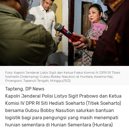
Foto: Kapolri Jenderal Listio Sigit dan Ketua Fraksi Komisi IV DPR RI Titiek
Soeharto Didampingi Gubsu Bobby Nasution di Huntara, Asrama Haji,
Pinangsori, Tapanuli Tengah, Minggu(15/2)
Tapteng, DP News
Kapolri Jenderal Polisi Listyo Sigit Prabowo dan Ketua
Komisi IV DPR RI Siti Hediati Soeharto (Titiek Soeharto)
bersama Gubsu Bobby Nasution salurkan bantuan
logistik bagi para pengungsi yang masih menempati
hunian sementara di Hunian Sementara (Huntara)