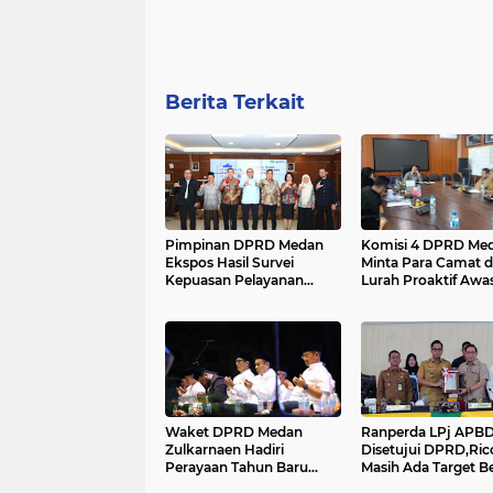
Berita Terkait
Pimpinan DPRD Medan
Komisi 4 DPRD Me
Ekspos Hasil Survei
Minta Para Camat 
Kepuasan Pelayanan
Lurah Proaktif Awa
Sekretariat DPRD Medan
Waket DPRD Medan
Ranperda LPj APBD
Zulkarnaen Hadiri
Disetujui DPRD,Ric
Perayaan Tahun Baru
Masih Ada Target B
Islam 1448 H
Tercapai....