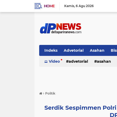
HOME
Kamis
6 Agu 2026
Indeks
Advetorial
Asahan
Bis
Video
advetorial
asahan
›
Politik
Serdik Sespimmen Polr
D