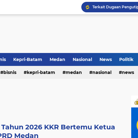
Terkait Dugaan Pengutip
Rico di Sekolah Rakyat 
Airin Gandeng 4 Desaine
nis
Kepri-Batam
Medan
Nasional
News
Politik
bisnis
kepri-batam
medan
nasional
news
i Tahun 2026 KKR Bertemu Ketua
PRD Medan