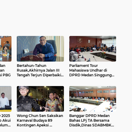
dan
Bertahun-Tahun
Parliament Tour
dan
Rusak,Akhirnya Jalan III
Mahasiswa Undhar di
si PBG
Tengah Terjun Diperbaiki:
DPRD Medan Singgung
Saipul Bahri Dukung
Soal Antrian Panjang di
Langkah Rico....
SPBU
 2025
Wong Chun Sen Saksikan
Banggar DPRD Medan
o Akui
Karnaval Budaya 89
Bahas LPj TA Bersama
elum
Kontingen Apeksi ...
Disdik,Dinas SDABMBK
dan Dinas Perkimcikataru