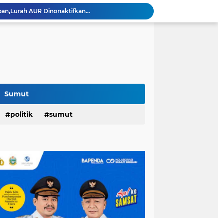
an,Lurah AUR Dinonaktifkan...
Rico Jadi Duta Penggerak Ayah Teladan Kota Medan,Plh Sekda Medan Pun Hadir...
Jalan Flamboyan: 36 Kelas,270 Siswa
800 Karateka Forki Bakal Tarung di Open Turnamen Karate Piala Walikota Medan
Pelantikan DHD 45 Sumut,Bobby Ajak Generasi Muda Gelorakan Semangat Juang '45
PD AIJ Intensifkan Pengelolaan 16 Aset,Percetakan dan Videotron Untuk Target PAD Rp500 Juta
r di Indonesian Fashion Week...
Raker DPRD Medan di Sibolangit,Wong: Kedepankan Pemikiran Kritik dan Inovatif Berbasis Teknologi...
Sumut
Rico Hunjuk Kepala Inspektorat Erfin Fachrur Razi Sebagai Plh Sekda Medan: Mantan Pejabat Sergai...
politik
sumut
Hari Pertama,128.331 Orang Pendaftar Upacara Peringatan HUT ke-81 Kemerdekaan RI