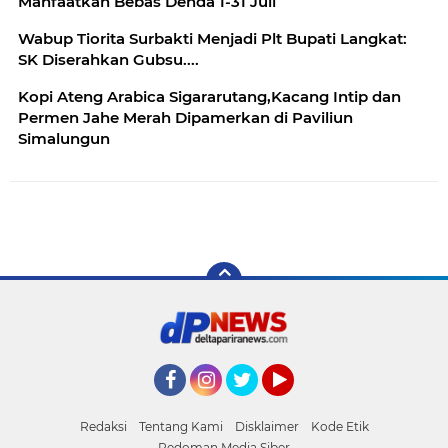
Manfaatkan Bebas Denda 1-31 Juli
Wabup Tiorita Surbakti Menjadi Plt Bupati Langkat:
SK Diserahkan Gubsu....
Kopi Ateng Arabica Sigararutang,Kacang Intip dan
Permen Jahe Merah Dipamerkan di Paviliun
Simalungun
Facebook
Instagram
Twitter
YouTube
Redaksi
Tentang Kami
Disklaimer
Kode Etik
Pedoman Media Siber