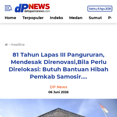
Sabtu
8 Agu 2026
Home
Terpopuler
Indeks
Medan
Sumut
Polit
›
Headline
81 Tahun Lapas III Pangururan,
Mendesak Direnovasi,Bila Perlu
Direlokasi: Butuh Bantuan Hibah
Pemkab Samosir....
DP News
06 Juni 2026