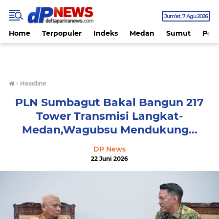
Jum'at
7 Agu 2026
Home
Terpopuler
Indeks
Medan
Sumut
Polit
›
Headline
PLN Sumbagut Bakal Bangun 217
Tower Transmisi Langkat-
Medan,Wagubsu Mendukung...
DP News
22 Juni 2026