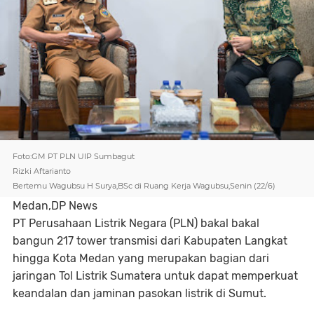
Foto:GM PT PLN UIP Sumbagut
Rizki Aftarianto
Bertemu Wagubsu H Surya,BSc di Ruang Kerja Wagubsu,Senin (22/6)
Medan,DP News
PT Perusahaan Listrik Negara (PLN) bakal bakal
bangun 217 tower transmisi dari Kabupaten Langkat
hingga Kota Medan yang merupakan bagian dari
jaringan Tol Listrik Sumatera untuk dapat memperkuat
keandalan dan jaminan pasokan listrik di Sumut.